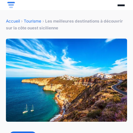
Accueil
›
Tourisme
›
Les meilleures destinations à découvrir
sur la côte ouest sicilienne