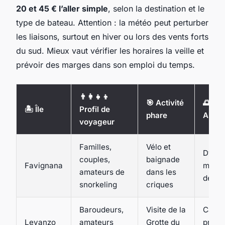
20 et 45 € l’aller simple
, selon la destination et le
type de bateau. Attention : la météo peut perturber
les liaisons, surtout en hiver ou lors des vents forts
du sud. Mieux vaut vérifier les horaires la veille et
prévoir des marges dans son emploi du temps.
👨‍👩‍👧‍👦
🎯 Activité
🌅
🏝️ Île
Profil de
phare
Ambi
voyageur
Familles,
Vélo et
Dyna
couples,
baignade
Favignana
mais
amateurs de
dans les
déten
snorkeling
criques
Baroudeurs,
Visite de la
Calme
Levanzo
amateurs
Grotte du
presq