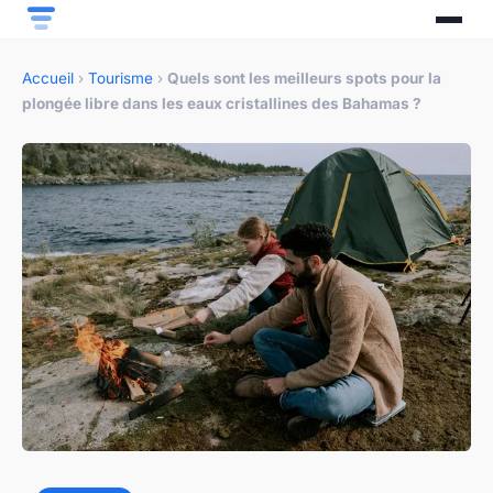
Accueil
›
Tourisme
›
Quels sont les meilleurs spots pour la
plongée libre dans les eaux cristallines des Bahamas ?