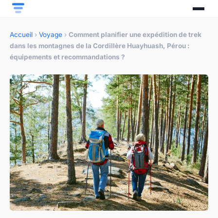
Accueil
›
Voyage
›
Comment planifier une expédition de trek
dans les montagnes de la Cordillère Huayhuash, Pérou :
équipements et recommandations ?