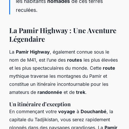
les habitants
nomades
de ces terres
reculées.
La Pamir Highway : Une Aventure
Légendaire
La
Pamir Highway
, également connue sous le
nom de M41, est l’une des
routes
les plus élevées
et les plus spectaculaires du monde. Cette
route
mythique traverse les montagnes du Pamir et
constitue un itinéraire incontournable pour les
amateurs de
randonnée
et de
trek
.
Un itinéraire d’exception
En commençant votre
voyage
à
Douchanbé
, la
capitale du Tadjikistan, vous serez rapidement
plongés dans des paysages grandioses. La
Pamir