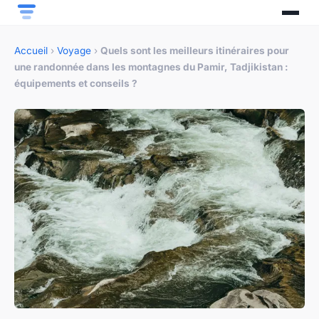
Accueil
›
Voyage
›
Quels sont les meilleurs itinéraires pour
une randonnée dans les montagnes du Pamir, Tadjikistan :
équipements et conseils ?